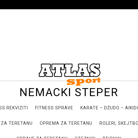
NEMACKI STEPER
SS REKVIZITI
FITNESS SPRAVE
KARATE – DŽUDO – AIKI
 ZA TERETANU
OPREMA ZA TERETANU
ROLERI, SKEJTBO