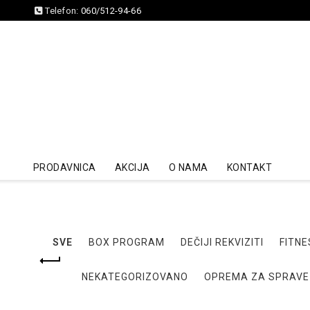
Telefon:
060/512-94-66
PRODAVNICA
AKCIJA
O NAMA
KONTAKT
SVE
BOX PROGRAM
DEČIJI REKVIZITI
FITNE
NEKATEGORIZOVANO
OPREMA ZA SPRAVE