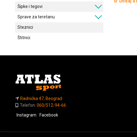
Dodaj u
Šipke i tegovi
Sprave za teretanu
Steznici
Štitnici
Radnička 47, Beograd
Telefon:
060/512-94-66
Instagram
Facebook