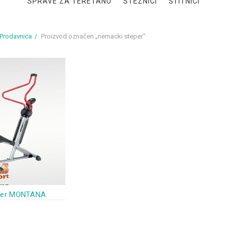
SPRAVE ZA TERETANU
STEZNICI
ŠTITNICI
Prodavnica
Proizvod označen „nemacki steper“
tler MONTANA