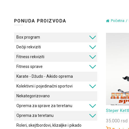
PONUDA PROIZVODA
Početna
Box program
Dečiji rekviziti
Fitness rekviziti
Fitness sprave
Karate - Džudo - Aikido oprema
Kolektivni i pojedinačni sportovi
Nekategorizovano
Oprema za sprave za teretanu
Steper Ket
Oprema za teretanu
35.000
rsd
Roleri, skejtbordovi, klizaljke i pikado