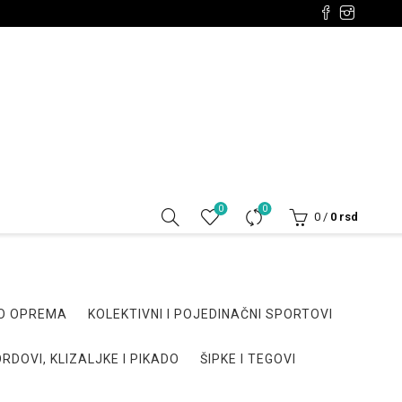
0
0
0
/
0
rsd
DO OPREMA
KOLEKTIVNI I POJEDINAČNI SPORTOVI
RDOVI, KLIZALJKE I PIKADO
ŠIPKE I TEGOVI