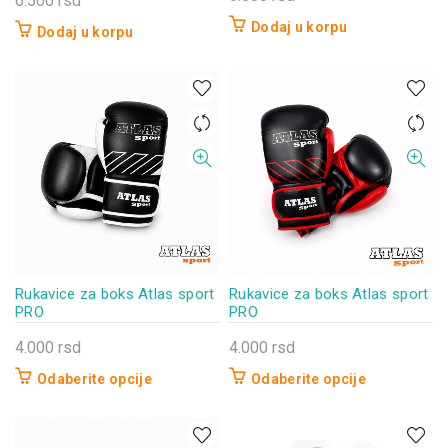
6.500
rsd
Dodaj u korpu
Dodaj u korpu
Rukavice za boks Atlas sport
Rukavice za boks Atlas sport
PRO
PRO
4.000
rsd
4.000
rsd
Odaberite opcije
Odaberite opcije
Ovaj
Ovaj
proizvod
proizvod
ima
ima