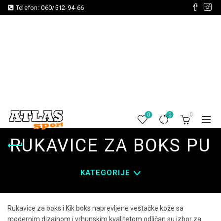
Telefon:
060/512-94-66
0
0
0
RUKAVICE ZA BOKS PU
KATEGORIJE
Rukavice za boks i Kik boks naprevljene veštačke kože sa
modernim dizajnom i vrhunskim kvalitetom odličan su izbor za