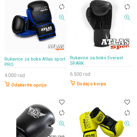
više
više
varijanti.
varijanti.
Opcije
Opcije
mogu
mogu
biti
biti
izabrane
izabrane
na
na
stranici
stranici
Rukavice za boks Everast
proizvoda.
Rukavice za boks Atlas sport
proizvoda.
SPARK
PRO
6.500
rsd
4.000
rsd
Dodaj u korpu
Odaberite opcije
Ovaj
proizvod
ima
više
varijanti.
Opcije
mogu