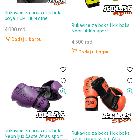
biti
izabrane
Rukavice za boks i kik boks
na
Joya TOP TIEN crne
stranici
Rukavice za boks i kik boks
proizvoda.
4.000
rsd
Neon Atlas sport
Dodaj u korpu
4.500
rsd
Dodaj u korpu
Rukavice za boks i kik boks
Rukavice za boks i kik boks
Neon ljubičaste Atlas sport
Neon narandžaste Atlas