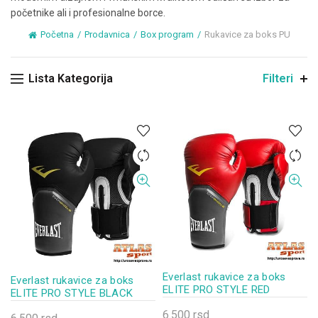
početnike ali i profesionalne borce.
Početna
Prodavnica
Box program
Rukavice za boks PU
Lista Kategorija
Filteri
Everlast rukavice za boks
Everlast rukavice za boks
ELITE PRO STYLE RED
ELITE PRO STYLE BLACK
6.500
rsd