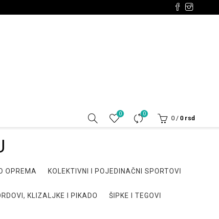
0
0
0
/
0
rsd
U
DO OPREMA
KOLEKTIVNI I POJEDINAČNI SPORTOVI
RDOVI, KLIZALJKE I PIKADO
ŠIPKE I TEGOVI