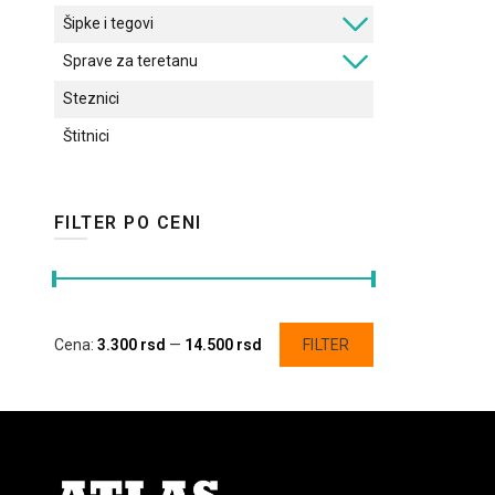
Šipke i tegovi
Sprave za teretanu
Steznici
Štitnici
FILTER PO CENI
Minimalna
Maksimalna
Cena:
3.300 rsd
—
14.500 rsd
FILTER
cena
cena