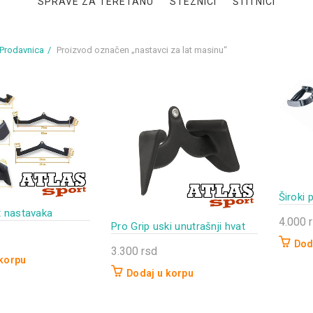
SPRAVE ZA TERETANU
STEZNICI
ŠTITNICI
Prodavnica
Proizvod označen „nastavci za lat masinu“
Široki p
t nastavaka
4.000
Pro Grip uski unutrašnji hvat
Dod
3.300
rsd
 korpu
Dodaj u korpu