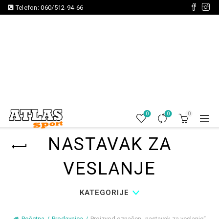
Telefon:
060/512-94-66
0
0
0
NASTAVAK ZA
VESLANJE
KATEGORIJE
Početna
Prodavnica
Proizvod označen „nastavak za veslanje“