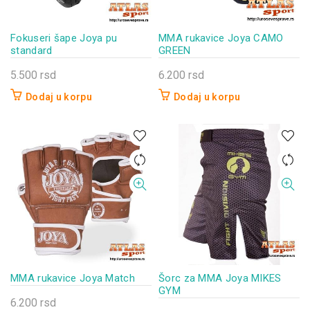
Fokuseri šape Joya pu
MMA rukavice Joya CAMO
standard
GREEN
5.500
rsd
6.200
rsd
Dodaj u korpu
Dodaj u korpu
MMA rukavice Joya Match
Šorc za MMA Joya MIKES
GYM
6.200
rsd