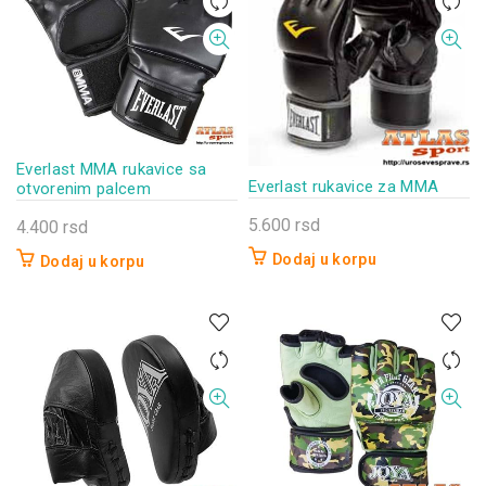
Everlast MMA rukavice sa
Everlast rukavice za MMA
otvorenim palcem
5.600
rsd
4.400
rsd
Dodaj u korpu
Dodaj u korpu