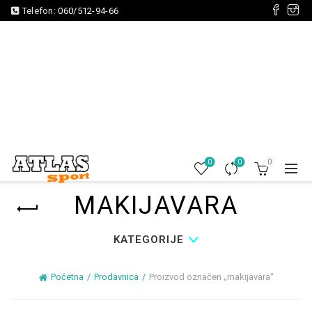
Telefon:
060/512-94-66
0
0
0
MAKIJAVARA
KATEGORIJE
Početna
Prodavnica
Proizvod označen „makijavara“