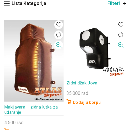
Lista Kategorija
Filteri
Zidni džak Joya
35.000
rsd
Dodaj u korpu
Makijavara – zidna lutka za
udaranje
4.500
rsd