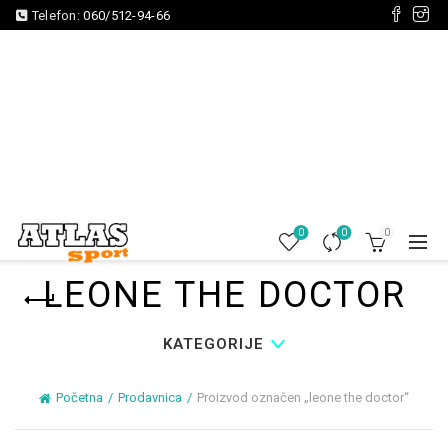
Telefon:
060/512-94-66
0
0
0
LEONE THE DOCTOR
KATEGORIJE
Početna
Prodavnica
Proizvod označen „leone the doctor“