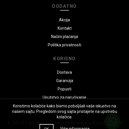
DODATNO
Akcija
Kontakt
Načini plaćanja
Politika privatnosti
KORISNO
Dostava
Garancija
Popusti
Uputstvo za naručivanje
Koristimo kolačiće kako bismo poboljšali vaše iskustvo na
našem sajtu. Pregledom ovog sajta pristajete na upotrebu
kolačića.
© 2026
ATLAS sport
. Sva prava zaštićena. Bits & bytes by:
GSM
Više informacija