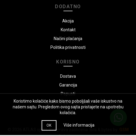
DODATNO
Akcija
Kontakt
Načini plaćanja
Politika privatnosti
KORISNO
Dostava
Garancija
Popusti
Koristimo kolačiće kako bismo poboljšali vaše iskustvo na
Uputstvo za naručivanje
našem sajtu. Pregledom ovog sajta pristajete na upotrebu
kolačića.
Više informacija
OK
© 2026
ATLAS sport
. Sva prava zaštićena. Bits & bytes by:
GSM