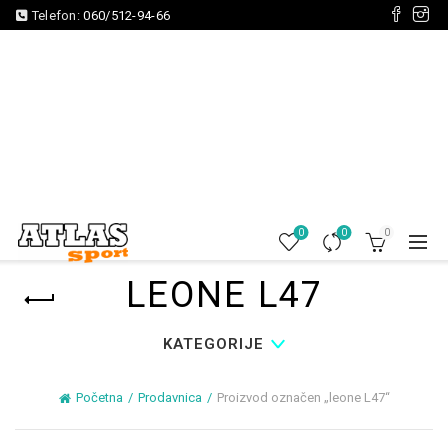
Telefon:
060/512-94-66
0
0
0
LEONE L47
KATEGORIJE
Početna
Prodavnica
Proizvod označen „leone L47“