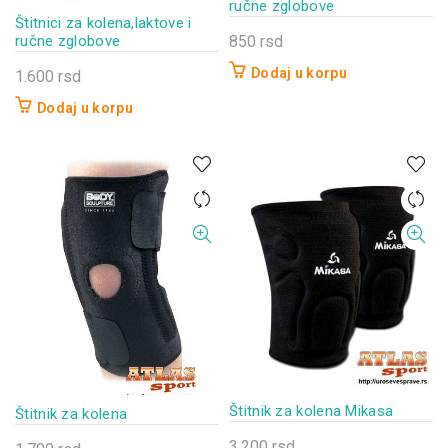
ručne zglobove
Štitnici za kolena,laktove i
850
rsd
ručne zglobove
Dodaj u korpu
1.600
rsd
Dodaj u korpu
Štitnik za kolena Mikasa
Štitnik za kolena
3.200
rsd