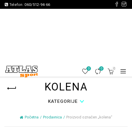
Telefon:
060/512-94-66
0
0
0
KOLENA
KATEGORIJE
Početna
Prodavnica
Proizvod označen „kolena“