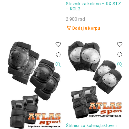
Steznik za koleno – RX STZ
– KOL2
2.900
rsd
Dodaj u korpu
Štitnici za kolena,laktove i