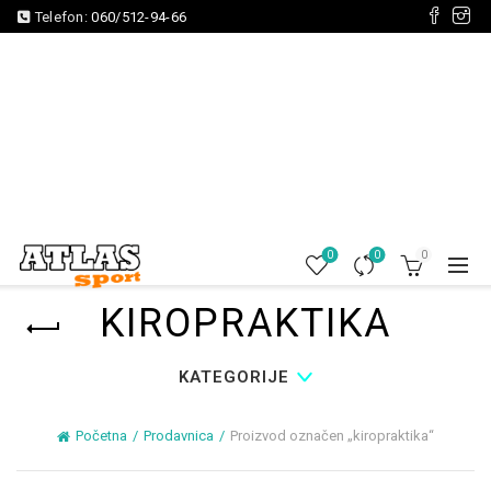
Telefon:
060/512-94-66
0
0
0
KIROPRAKTIKA
KATEGORIJE
Početna
Prodavnica
Proizvod označen „kiropraktika“