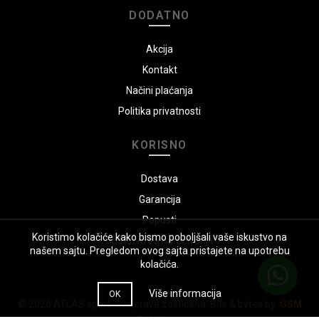
DODATNO
Akcija
Kontakt
Načini plaćanja
Politika privatnosti
KORISNO
Dostava
Garancija
Popusti
Koristimo kolačiće kako bismo poboljšali vaše iskustvo na
Uputstvo za naručivanje
našem sajtu. Pregledom ovog sajta pristajete na upotrebu
kolačića.
Više informacija
OK
© 2026
ATLAS sport
. Sva prava zaštićena. Bits & bytes by:
GSM