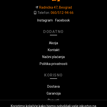
Radnička 47, Beograd
Telefon:
060/512-94-66
Instagram
Facebook
DODATNO
Akcija
Kontakt
Načini plaćanja
Politika privatnosti
KORISNO
Dostava
Garancija
Popusti
Koristimo kolačiće kako bismo poboljšali vaše iskustvo na