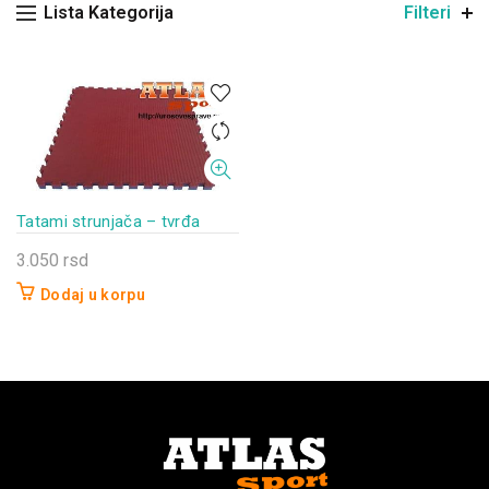
Lista Kategorija
Filteri
Tatami strunjača – tvrđa
3.050
rsd
Dodaj u korpu