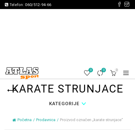
Telefon:
060/512-94-66
0
0
0
KARATE STRUNJACE
KATEGORIJE
Početna
Prodavnica
Proizvod označen „karate strunjace“