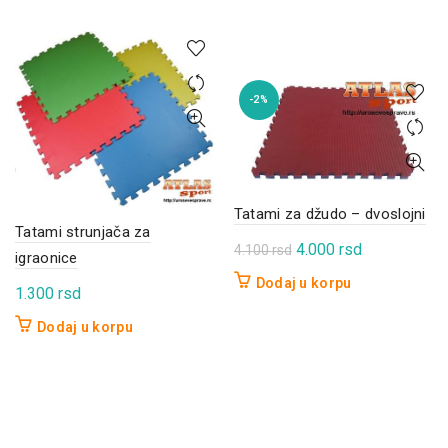
-2%
Tatami za džudo – dvoslojni
Tatami strunjača za
Originalna
Trenutna
4.000
rsd
4.100
rsd
igraonice
cena
cena
Dodaj u korpu
1.300
rsd
je
je:
bila:
4.000 rsd.
Dodaj u korpu
4.100 rsd.