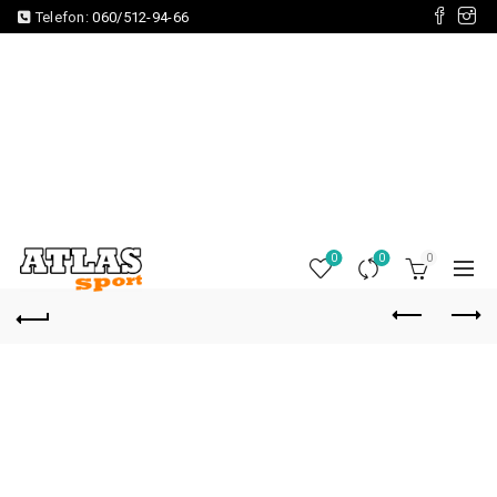
Telefon:
060/512-94-66
0
0
0