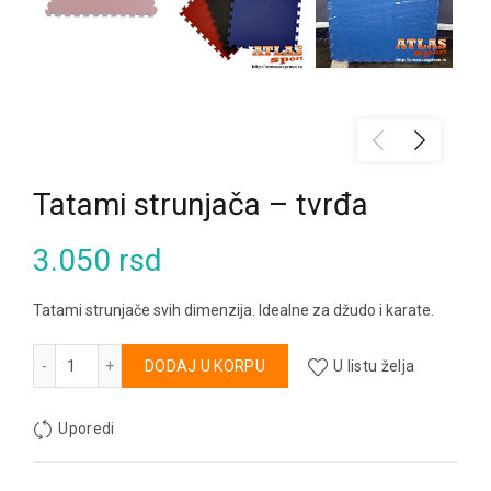
Tatami strunjača – tvrđa
3.050
rsd
Tatami strunjače svih dimenzija. Idealne za džudo i karate.
Tatami strunjača - tvrđa količina
Alternative:
DODAJ U KORPU
U listu želja
Uporedi