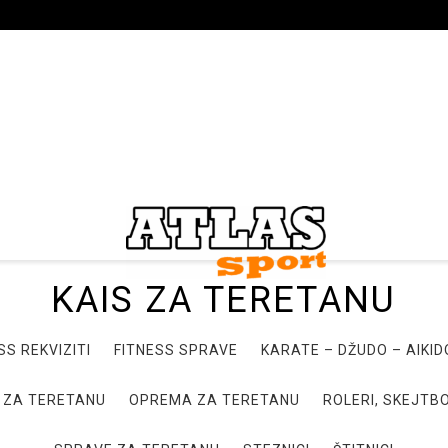
KAIS ZA TERETANU
SS REKVIZITI
FITNESS SPRAVE
KARATE – DŽUDO – AIKI
 ZA TERETANU
OPREMA ZA TERETANU
ROLERI, SKEJTBO