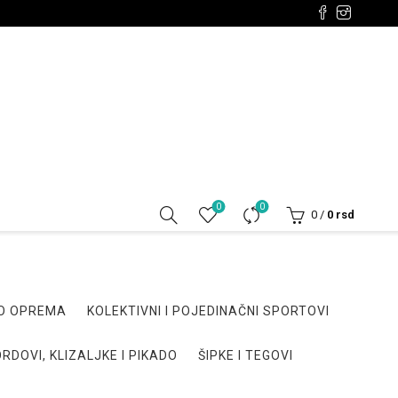
0
0
0
/
0
rsd
DO OPREMA
KOLEKTIVNI I POJEDINAČNI SPORTOVI
RDOVI, KLIZALJKE I PIKADO
ŠIPKE I TEGOVI