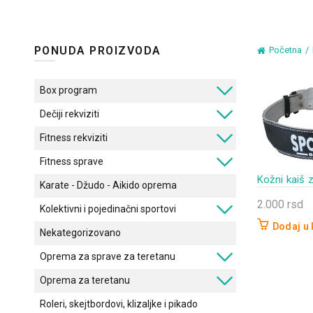
PONUDA PROIZVODA
Početna
Box program
Dečiji rekviziti
Fitness rekviziti
Fitness sprave
Kožni kaiš 
Karate - Džudo - Aikido oprema
2.000
rsd
Kolektivni i pojedinačni sportovi
Dodaj u
Nekategorizovano
Oprema za sprave za teretanu
Oprema za teretanu
Roleri, skejtbordovi, klizaljke i pikado