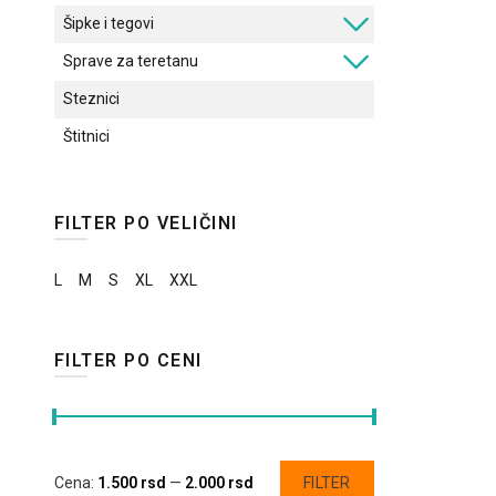
Šipke i tegovi
Sprave za teretanu
Steznici
Štitnici
FILTER PO VELIČINI
L
M
S
XL
XXL
FILTER PO CENI
Minimalna
Maksimalna
Cena:
1.500 rsd
—
2.000 rsd
FILTER