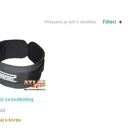
Filteri
Prikazano je svih 3 rezultata
š za bodibilding
rsd
aj u korpu