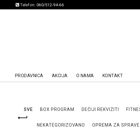
Telefon:
060/512-94-66
PRODAVNICA
AKCIJA
O NAMA
KONTAKT
SVE
BOX PROGRAM
DEČIJI REKVIZITI
FITNE
NEKATEGORIZOVANO
OPREMA ZA SPRAVE