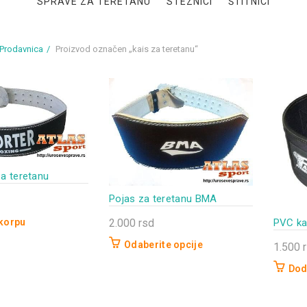
SPRAVE ZA TERETANU
STEZNICI
ŠTITNICI
Prodavnica
Proizvod označen „kais za teretanu“
za teretanu
Pojas za teretanu BMA
2.000
rsd
 korpu
PVC kai
Odaberite opcije
1.500
Ovaj
Dod
proizvod
ima
više