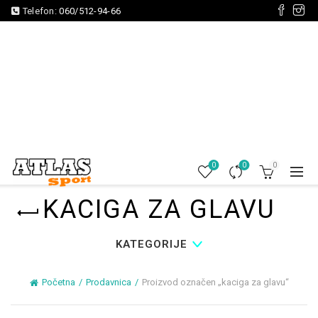
Telefon:
060/512-94-66
0
0
0
KACIGA ZA GLAVU
KATEGORIJE
Početna
Prodavnica
Proizvod označen „kaciga za glavu“