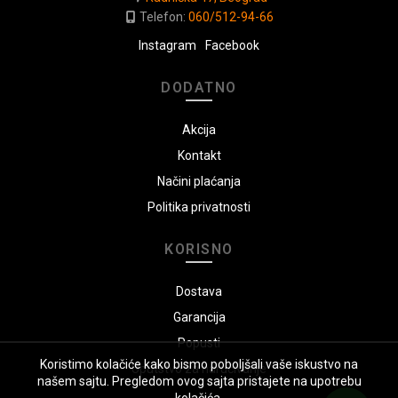
Telefon:
060/512-94-66
Instagram
Facebook
DODATNO
Akcija
Kontakt
Načini plaćanja
Politika privatnosti
KORISNO
Dostava
Garancija
Popusti
Koristimo kolačiće kako bismo poboljšali vaše iskustvo na
Uputstvo za naručivanje
našem sajtu. Pregledom ovog sajta pristajete na upotrebu