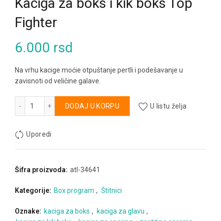
Kaciga za boks i kik boks Top
Fighter
6.000
rsd
Na vrhu kacige moćie otpuštanje pertli i podešavanje u
zavisnoti od veličine galave.
Kaciga za boks i kik boks Top Fighter količina
Alternative:
DODAJ U KORPU
U listu želja
Uporedi
Šifra proizvoda:
atl-34641
Kategorije:
Box program
,
Štitnici
Oznake:
kaciga za boks
,
kaciga za glavu
,