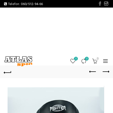
Telefon:
060/512-94-66
0
0
0