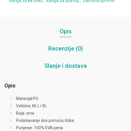
kaciga za kik boks
,
kaciga za sparing
,
zastitina oprema
Opis
Recenzije (0)
Slanje i dostava
Opis
Materijal:PU
Veličina: M, L i XL
Boja: crna
Podešavanje šire pomoću čička
Punjenje: 100% EVA pena