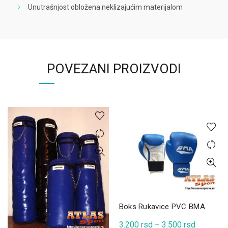
Unutrašnjost obložena neklizajućim materijalom
POVEZANI PROIZVODI
Boks Rukavice PVC BMA
Raspon
3.200
rsd
–
3.500
rsd