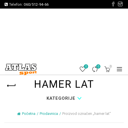
Telefon:
060/512-94-66
0
0
0
HAMER LAT
KATEGORIJE
Početna
Prodavnica
Proizvod označen „hamer lat“