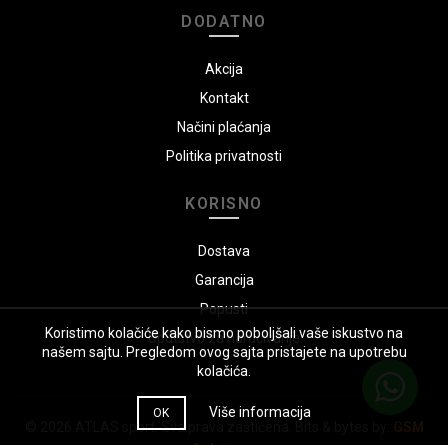
DODATNO
Akcija
Kontakt
Načini plaćanja
Politika privatnosti
KORISNO
Dostava
Garancija
Popusti
Koristimo kolačiće kako bismo poboljšali vaše iskustvo na
Uputstvo za naručivanje
našem sajtu. Pregledom ovog sajta pristajete na upotrebu
kolačića.
Više informacija
OK
© 2026
ATLAS sport
. Sva prava zaštićena. Bits & bytes by:
GSM