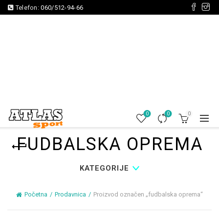
Telefon:
060/512-94-66
0
0
0
FUDBALSKA OPREMA
KATEGORIJE
Početna
Prodavnica
Proizvod označen „fudbalska oprema“