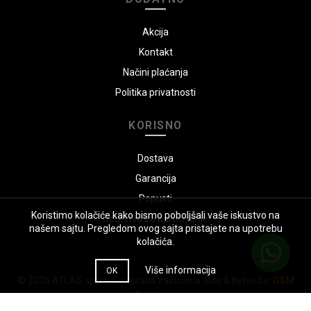
Akcija
Kontakt
Načini plaćanja
Politika privatnosti
KORISNO
Dostava
Garancija
Popusti
Koristimo kolačiće kako bismo poboljšali vaše iskustvo na
Uputstvo za naručivanje
našem sajtu. Pregledom ovog sajta pristajete na upotrebu
kolačića.
Više informacija
OK
© 2026
ATLAS sport
. Sva prava zaštićena. Bits & bytes by:
GSM
Solutions