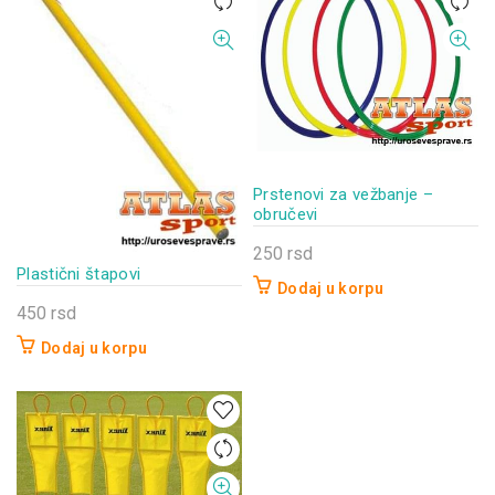
Prstenovi za vežbanje –
obručevi
250
rsd
Plastični štapovi
Dodaj u korpu
450
rsd
Dodaj u korpu