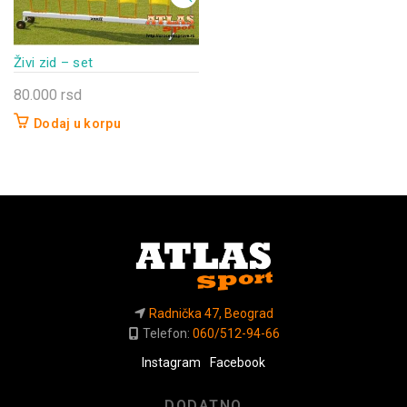
Živi zid – set
80.000
rsd
Dodaj u korpu
Radnička 47, Beograd
Telefon:
060/512-94-66
Instagram
Facebook
DODATNO