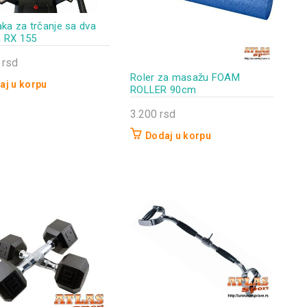
aka za trčanje sa dva
 RX 155
0
rsd
Roler za masažu FOAM
aj u korpu
ROLLER 90cm
3.200
rsd
Dodaj u korpu