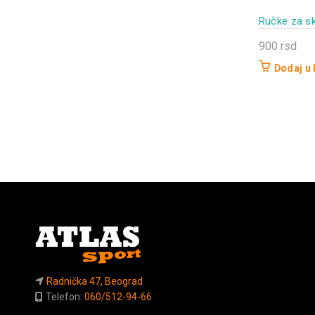
Ručke za s
900
rsd
Dodaj u
Radnička 47, Beograd
Telefon:
060/512-94-66