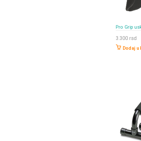
Pro Grip usk
3.300
rsd
Dodaj u