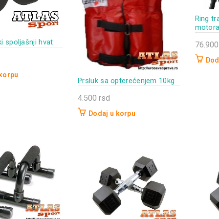
Ring tr
motora
i spoljašnji hvat
76.90
Dod
 korpu
Prsluk sa opterećenjem 10kg
4.500
rsd
Dodaj u korpu