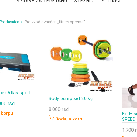
SPRAVE ZA TERETANU
STEZNICI
ŠTITNICI
Prodavnica
Proizvod označen „fitnes oprema“
per Atlas sport
Body pump set 20 kg
iginalna
Trenutna
000
rsd
8.000
rsd
na
cena
 korpu
Body sc
je:
Dodaj u korpu
SPEED
a:
3.000 rsd.
1.700
500 rsd.