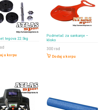
Podmetač za sankanje –
set tegova 22.5kg
klisko
rsd
300
rsd
aj u korpu
Dodaj u korpu