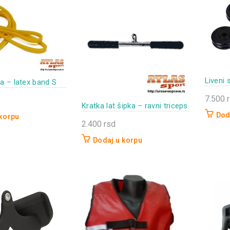
Liveni 
ka – latex band S
7.500
Kratka lat šipka – ravni triceps
Dod
 korpu
2.400
rsd
Dodaj u korpu