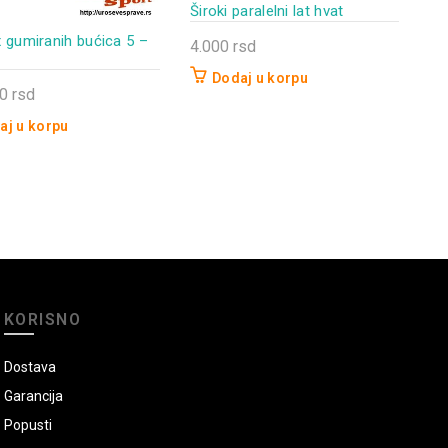
Široki paralelni lat hvat
 gumiranih bućica 5 –
4.000
rsd
Dodaj u korpu
00
rsd
aj u korpu
KORISNO
Dostava
Garancija
Popusti