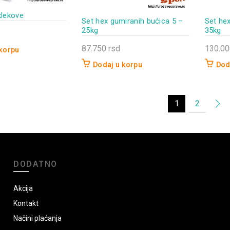
klekove
Set hex gumiranih bućica 5 –
Set hex
25kg
35kg
87.750
rsd
130.0
 korpu
Dodaj u korpu
Dod
1
2
DODATNO
Akcija
Kontakt
Načini plaćanja