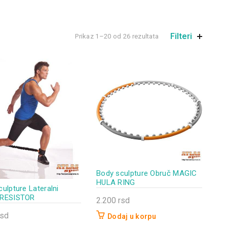
Filteri
Prikaz 1–20 od 26 rezultata
Body sculpture Obruč MAGIC
HULA RING
ulpture Lateralni
 RESISTOR
2.200
rsd
rsd
Dodaj u korpu