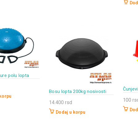
Dod
ure polu lopta
Čunjev
Bosu lopta 200kg nosivosti
 korpu
100
rs
14.400
rsd
Dod
Dodaj u korpu