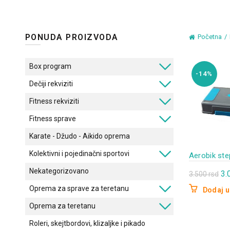
PONUDA PROIZVODA
Početna
Box program
-14%
Dečiji rekviziti
Fitness rekviziti
Fitness sprave
Karate - Džudo - Aikido oprema
Kolektivni i pojedinačni sportovi
Aerobik ste
Nekategorizovano
Or
3.
3.500
rsd
ce
Oprema za sprave za teretanu
Dodaj u
je
Oprema za teretanu
bil
Roleri, skejtbordovi, klizaljke i pikado
3.