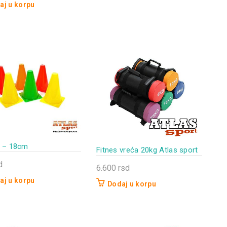
aj u korpu
i – 18cm
Fitnes vreća 20kg Atlas sport
d
6.600
rsd
aj u korpu
Dodaj u korpu