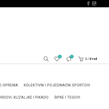
0
0
0
/
0
rsd
DO OPREMA
KOLEKTIVNI I POJEDINAČNI SPORTOVI
RDOVI, KLIZALJKE I PIKADO
ŠIPKE I TEGOVI