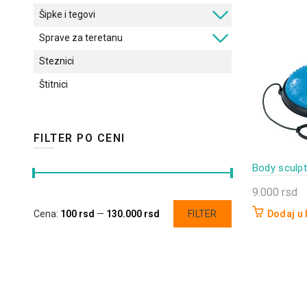
Šipke i tegovi
Sprave za teretanu
Steznici
Štitnici
FILTER PO CENI
Body sculpt
9.000
rsd
Minimalna
Maksimalna
Dodaj u
Cena:
100 rsd
—
130.000 rsd
FILTER
cena
cena