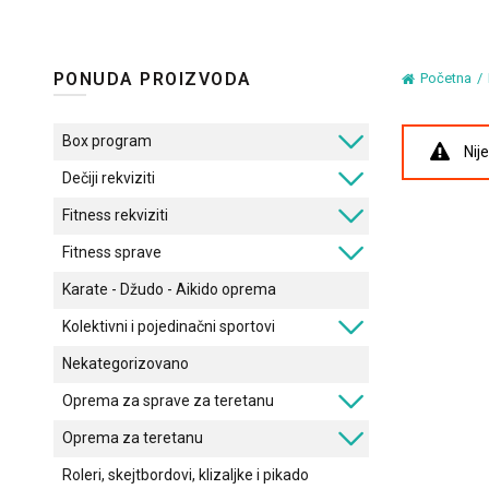
PONUDA PROIZVODA
Početna
Box program
Nij
Dečiji rekviziti
Fitness rekviziti
Fitness sprave
Karate - Džudo - Aikido oprema
Kolektivni i pojedinačni sportovi
Nekategorizovano
Oprema za sprave za teretanu
Oprema za teretanu
Roleri, skejtbordovi, klizaljke i pikado