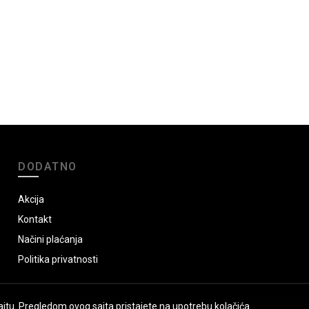
DODATNO
Akcija
Kontakt
Načini plaćanja
Politika privatnosti
jtu. Pregledom ovog sajta pristajete na upotrebu kolačića.