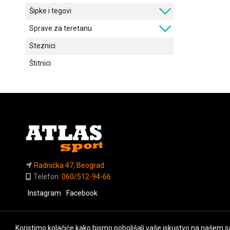
Šipke i tegovi
Sprave za teretanu
Steznici
Štitnici
Radnička 47, Beograd
Telefon:
060/512-94-66
Instagram
Facebook
Koristimo kolačiće kako bismo poboljšali vaše iskustvo na našem sa