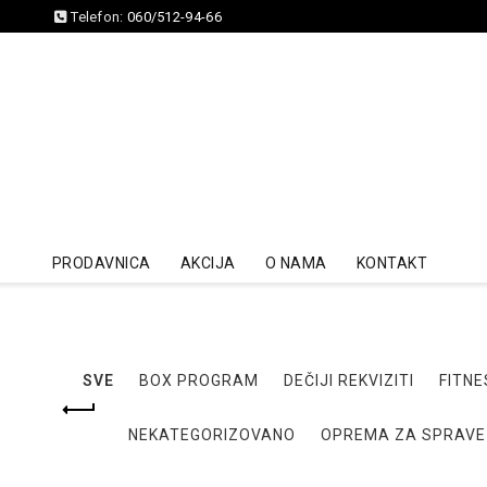
Telefon:
060/512-94-66
PRODAVNICA
AKCIJA
O NAMA
KONTAKT
SVE
BOX PROGRAM
DEČIJI REKVIZITI
FITNE
NEKATEGORIZOVANO
OPREMA ZA SPRAVE