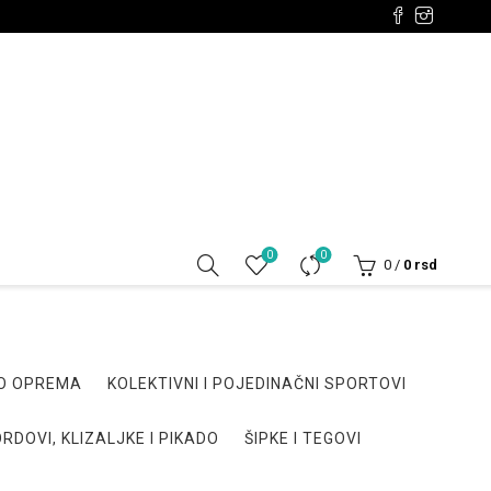
0
0
0
/
0
rsd
DO OPREMA
KOLEKTIVNI I POJEDINAČNI SPORTOVI
RDOVI, KLIZALJKE I PIKADO
ŠIPKE I TEGOVI