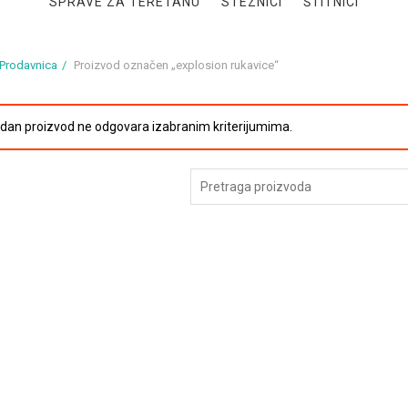
SPRAVE ZA TERETANU
STEZNICI
ŠTITNICI
Prodavnica
Proizvod označen „explosion rukavice“
edan proizvod ne odgovara izabranim kriterijumima.
Pretraga
za: