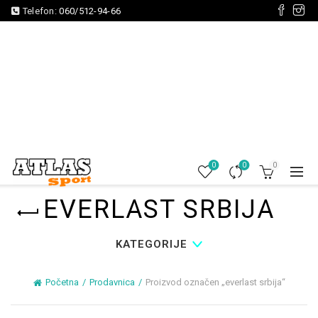
Telefon:
060/512-94-66
0
0
0
EVERLAST SRBIJA
KATEGORIJE
Početna
Prodavnica
Proizvod označen „everlast srbija“