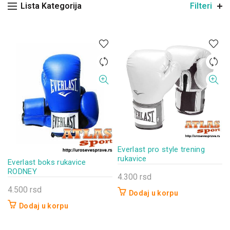
Lista Kategorija
Filteri
Everlast pro style trening
rukavice
Everlast boks rukavice
RODNEY
4.300
rsd
4.500
rsd
Dodaj u korpu
Dodaj u korpu