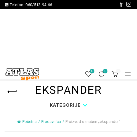
Telefon:
060/512-94-66
0
0
0
EKSPANDER
KATEGORIJE
Početna
Prodavnica
Proizvod označen „ekspander“