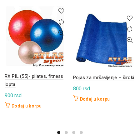
RX PIL (55)- pilates, fitness
Pojas za mršavljenje – široki
lopta
800
rsd
900
rsd
Dodaj u korpu
Dodaj u korpu