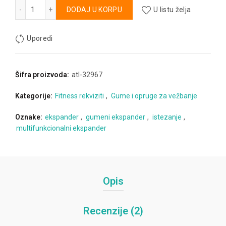
Gumeni ekspander količina
Alternative:
DODAJ U KORPU
U listu želja
Uporedi
Šifra proizvoda:
atl-32967
Kategorije:
Fitness rekviziti
,
Gume i opruge za vežbanje
Oznake:
ekspander
,
gumeni ekspander
,
istezanje
,
multifunkcionalni ekspander
Opis
Recenzije (2)