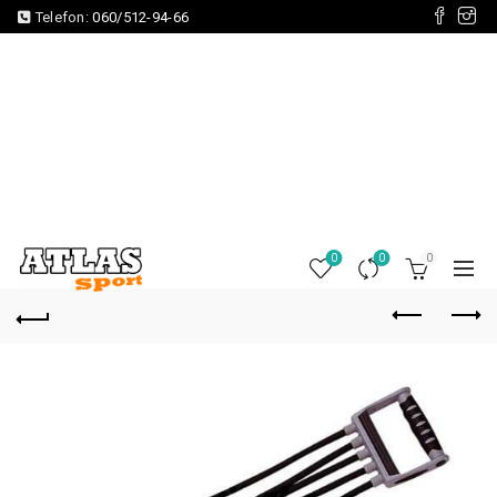
Telefon:
060/512-94-66
0
0
0