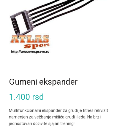
Gumeni ekspander
1.400
rsd
Multifunkcionalni ekspander za grudi je fitnes rekvizit
namenjen za vežbanje mišića grudi i leđa. Na brz i
jednostavan doživite sjajan trening!