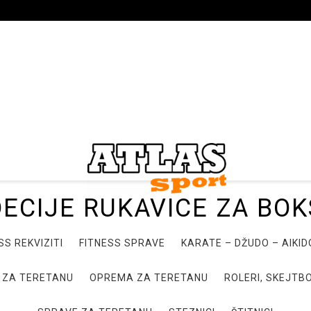
DECIJE RUKAVICE ZA BOK
SS REKVIZITI
FITNESS SPRAVE
KARATE – DŽUDO – AIKI
 ZA TERETANU
OPREMA ZA TERETANU
ROLERI, SKEJTBO