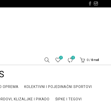
0
0
0
/
0
rsd
S
DO OPREMA
KOLEKTIVNI I POJEDINAČNI SPORTOVI
RDOVI, KLIZALJKE I PIKADO
ŠIPKE I TEGOVI