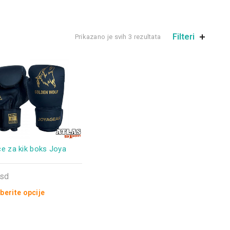
Filteri
Prikazano je svih 3 rezultata
ce za kik boks Joya
rsd
berite opcije
d