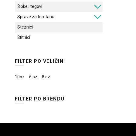
ima
Šipke i tegovi
više
varijanti.
Sprave za teretanu
Opcije
Steznici
mogu
biti
Štitnici
izabrane
na
stranici
FILTER PO VELIČINI
proizvoda.
10oz
6 oz
8 oz
FILTER PO BRENDU