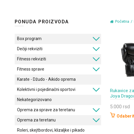
PONUDA PROIZVODA
Početna
Box program
Dečiji rekviziti
Fitness rekviziti
Fitness sprave
Karate - Džudo - Aikido oprema
Kolektivni i pojedinačni sportovi
Rukavice za
Joya Drago
Nekategorizovano
5.000
rsd
Oprema za sprave za teretanu
Odaberit
Oprema za teretanu
Ovaj
proizvod
Roleri, skejtbordovi, klizaljke i pikado