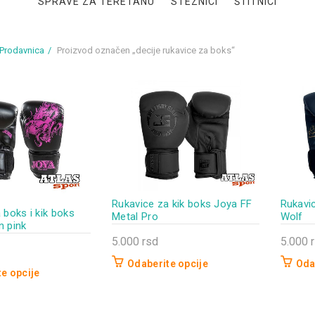
SPRAVE ZA TERETANU
STEZNICI
ŠTITNICI
Prodavnica
Proizvod označen „decije rukavice za boks“
Rukavice za kik boks Joya FF
Rukavi
 boks i kik boks
Metal Pro
Wolf
n pink
5.000
rsd
5.000
Odaberite opcije
Oda
e opcije
Ovaj
Ovaj
proizvod
proizvo
ima
ima