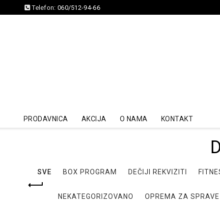
Telefon:
060/512-94-66
PRODAVNICA
AKCIJA
O NAMA
KONTAKT
SVE
BOX PROGRAM
DEČIJI REKVIZITI
FITNE
NEKATEGORIZOVANO
OPREMA ZA SPRAVE