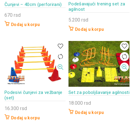
Podešavajući trening set za
Čunjevi – 40cm (perforirani)
agilnost
670
rsd
5.200
rsd
Dodaj u korpu
Dodaj u korpu
Podesivi čunjevi za vežbanje
Set za poboljšavanje agilnosti
(set)
18.000
rsd
16.300
rsd
Dodaj u korpu
Dodaj u korpu