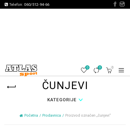
Telefon:
060/512-94-66
0
0
0
ČUNJEVI
KATEGORIJE
Početna
Prodavnica
Proizvod označen „čunjevi“