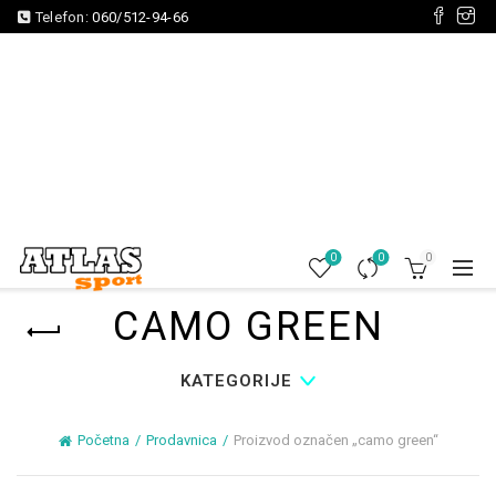
Telefon:
060/512-94-66
0
0
0
CAMO GREEN
KATEGORIJE
Početna
Prodavnica
Proizvod označen „camo green“