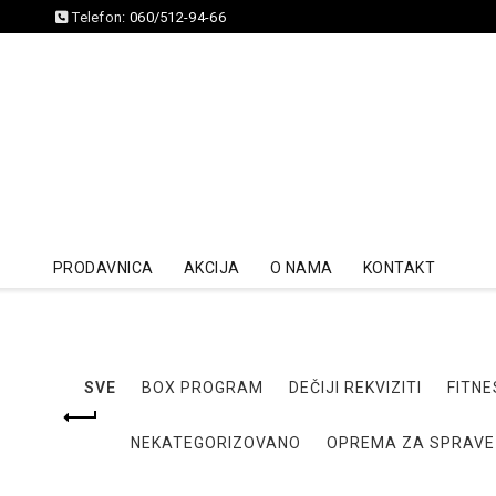
Telefon:
060/512-94-66
PRODAVNICA
AKCIJA
O NAMA
KONTAKT
SVE
BOX PROGRAM
DEČIJI REKVIZITI
FITNE
NEKATEGORIZOVANO
OPREMA ZA SPRAVE