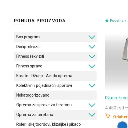
PONUDA PROIZVODA
Početna
Box program
Dečiji rekviziti
Fitness rekviziti
Fitness sprave
Karate - Džudo - Aikido oprema
Kolektivni i pojedinačni sportovi
Nekategorizovano
Džudo kim
Oprema za sprave za teretanu
4.450
rsd
–
Oprema za teretanu
Odaberi
Ovaj
Roleri, skejtbordovi, klizaljke i pikado