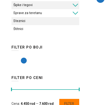
proizvod
Šipke i tegovi
ima
više
Sprave za teretanu
varijanti.
Steznici
Opcije
mogu
Štitnici
biti
izabrane
na
stranici
FILTER PO BOJI
proizvoda.
FILTER PO CENI
Minimalna
Maksimalna
Cena:
4.450 rsd
—
7.600 rsd
FILTER