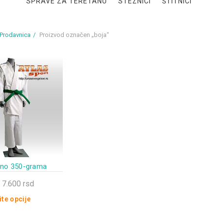
SPRAVE ZA TERETANU
STEZNICI
ŠTITNICI
Prodavnica
Proizvod označen „boja“
ono 350-grama
Raspon
7.600
rsd
cena:
te opcije
od