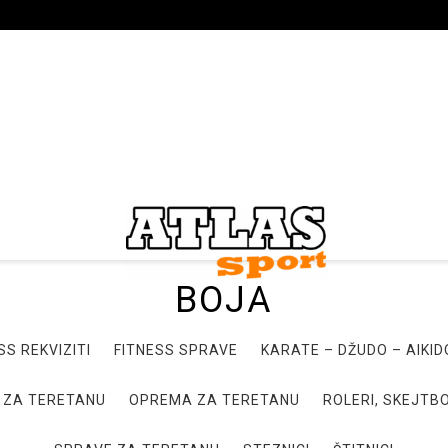
BOJA
SS REKVIZITI
FITNESS SPRAVE
KARATE – DŽUDO – AIKI
 ZA TERETANU
OPREMA ZA TERETANU
ROLERI, SKEJTBO