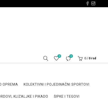
0
0
0
/
0
rsd
DO OPREMA
KOLEKTIVNI I POJEDINAČNI SPORTOVI
RDOVI, KLIZALJKE I PIKADO
ŠIPKE I TEGOVI