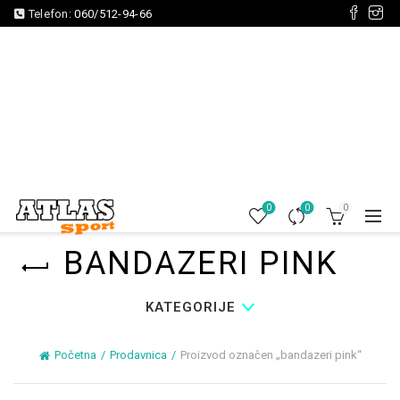
Telefon:
060/512-94-66
0
0
0
BANDAZERI PINK
KATEGORIJE
Početna
Prodavnica
Proizvod označen „bandazeri pink“