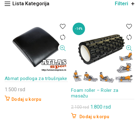
Lista Kategorija
Filteri
-14%
Abmat podloga za trbušnjake
1.500
rsd
Foam roller – Roler za
masažu
Dodaj u korpu
Originalna
Trenutna
1.800
rsd
2.100
rsd
cena
cena
Dodaj u korpu
je
je:
bila:
1.800 rsd.
2.100 rsd.