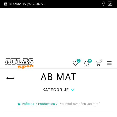
Telefon:
060/512-94-66
0
0
0
AB MAT
KATEGORIJE
Početna
Prodavnica
Proizvod označen „ab mat“