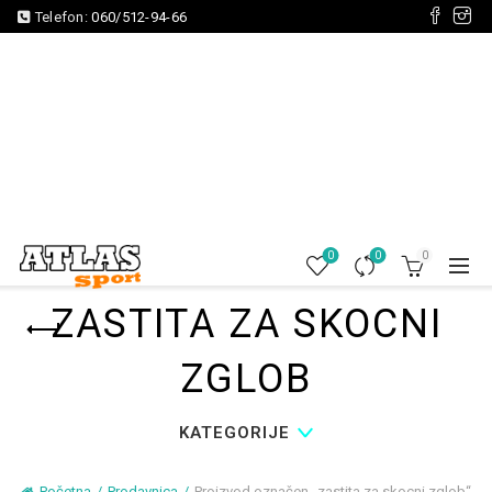
Telefon:
060/512-94-66
0
0
0
ZASTITA ZA SKOCNI
ZGLOB
KATEGORIJE
Početna
Prodavnica
Proizvod označen „zastita za skocni zglob“