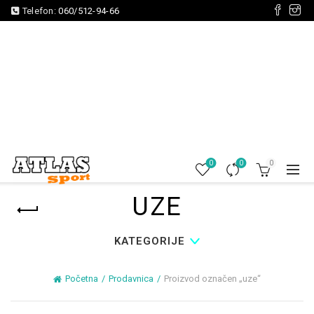
Telefon:
060/512-94-66
0
0
0
UZE
KATEGORIJE
Početna
Prodavnica
Proizvod označen „uze“