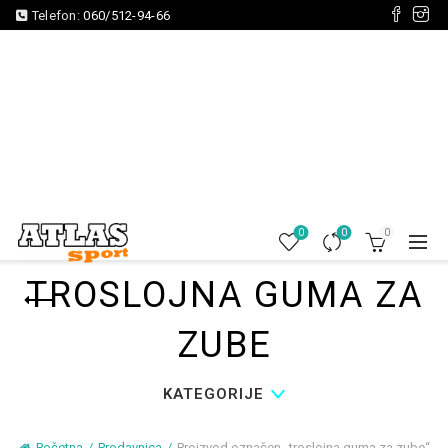
Telefon:
060/512-94-66
0
0
0
TROSLOJNA GUMA ZA
ZUBE
KATEGORIJE
Početna
Prodavnica
Proizvod označen „troslojna guma za zube“