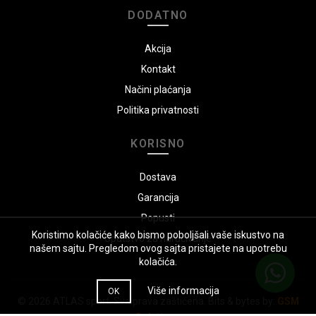
DODATNO
Akcija
Kontakt
Načini plaćanja
Politika privatnosti
KORISNO
Dostava
Garancija
Popusti
Koristimo kolačiće kako bismo poboljšali vaše iskustvo na
Uputstvo za naručivanje
našem sajtu. Pregledom ovog sajta pristajete na upotrebu
kolačića.
Više informacija
OK
© 2026
ATLAS sport
. Sva prava zaštićena. Bits & bytes by:
GSM