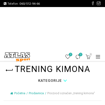
Telefon:
060/512-94-66
0
0
0
TRENING KIMONA
KATEGORIJE
Početna
Prodavnica
Proizvod označen „trening kimona“