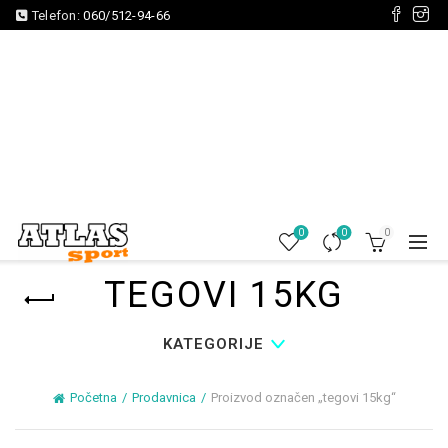
Telefon:
060/512-94-66
0
0
0
TEGOVI 15KG
KATEGORIJE
Početna
Prodavnica
Proizvod označen „tegovi 15kg“