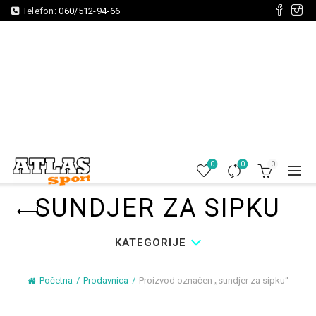
Telefon:
060/512-94-66
0
0
0
SUNDJER ZA SIPKU
KATEGORIJE
Početna
Prodavnica
Proizvod označen „sundjer za sipku“