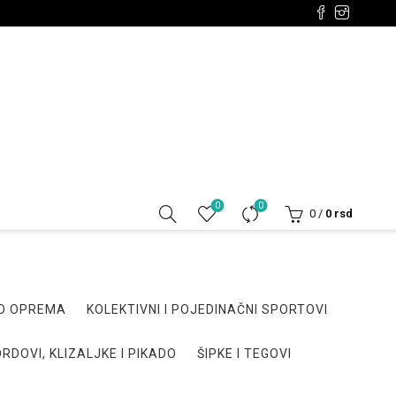
0
0
0
/
0
rsd
DO OPREMA
KOLEKTIVNI I POJEDINAČNI SPORTOVI
RDOVI, KLIZALJKE I PIKADO
ŠIPKE I TEGOVI