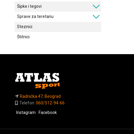
Šipke i tegovi
Sprave za teretanu
Steznici
Štitnici
Radnička 47, Beograd
Telefon:
060/512-94-66
Instagram
Facebook