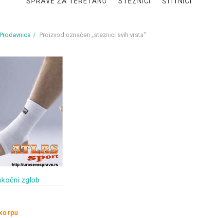
SPRAVE ZA TERETANU
STEZNICI
ŠTITNICI
Prodavnica
Proizvod označen „steznici svih vrsta“
skočni zglob
 korpu