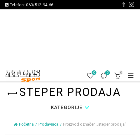
Telefon:
060/512-94-66
0
0
0
STEPER PRODAJA
KATEGORIJE
Početna
Prodavnica
Proizvod označen „steper prodaja“