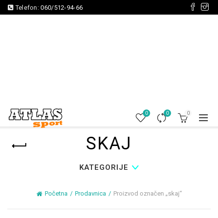
Telefon:
060/512-94-66
0
0
0
SKAJ
KATEGORIJE
Početna
Prodavnica
Proizvod označen „skaj“