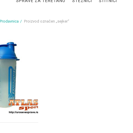
SPRAVE ZA TERETANU
STEZNICI
ŠTITNICI
Prodavnica
Proizvod označen „sejker“