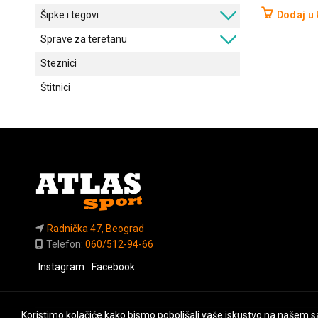
Dodaj u
Šipke i tegovi
Sprave za teretanu
Steznici
Štitnici
Radnička 47, Beograd
Telefon:
060/512-94-66
Instagram
Facebook
Koristimo kolačiće kako bismo poboljšali vaše iskustvo na našem sa