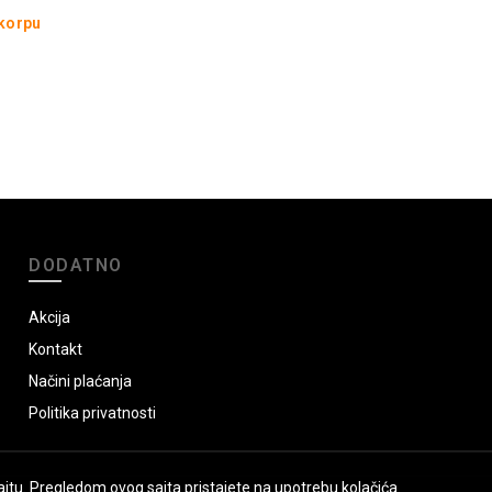
 korpu
DODATNO
Akcija
Kontakt
Načini plaćanja
Politika privatnosti
jtu. Pregledom ovog sajta pristajete na upotrebu kolačića.