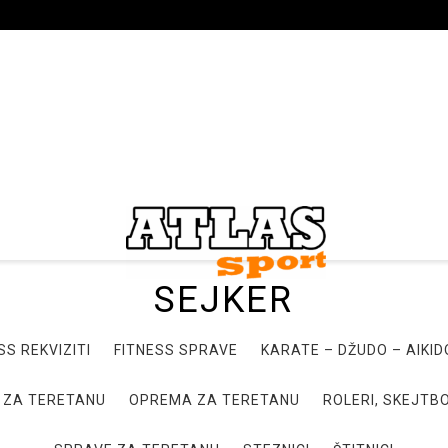
SEJKER
SS REKVIZITI
FITNESS SPRAVE
KARATE – DŽUDO – AIKI
 ZA TERETANU
OPREMA ZA TERETANU
ROLERI, SKEJTBO