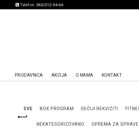
Telefon:
060/512-94-66
PRODAVNICA
AKCIJA
O NAMA
KONTAKT
SVE
BOX PROGRAM
DEČIJI REKVIZITI
FITNE
NEKATEGORIZOVANO
OPREMA ZA SPRAVE