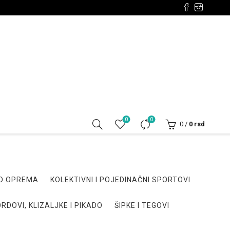
0
0
0
/
0
rsd
DO OPREMA
KOLEKTIVNI I POJEDINAČNI SPORTOVI
RDOVI, KLIZALJKE I PIKADO
ŠIPKE I TEGOVI