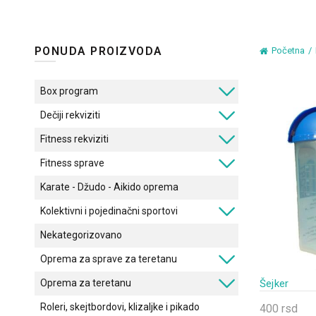
PONUDA PROIZVODA
Početna
Box program
Dečiji rekviziti
Fitness rekviziti
Fitness sprave
Karate - Džudo - Aikido oprema
Kolektivni i pojedinačni sportovi
Nekategorizovano
Oprema za sprave za teretanu
Šejker
Oprema za teretanu
Roleri, skejtbordovi, klizaljke i pikado
400
rsd