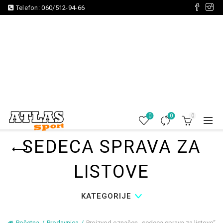
Telefon:
060/512-94-66
0
0
0
SEDECA SPRAVA ZA
LISTOVE
KATEGORIJE
Početna
Prodavnica
Proizvod označen „sedeca sprava za listove“