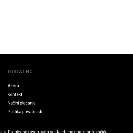
DODATNO
Akcija
Kontakt
Načini plaćanja
Politika privatnosti
jtu. Pregledom ovog sajta pristajete na upotrebu kolačića.