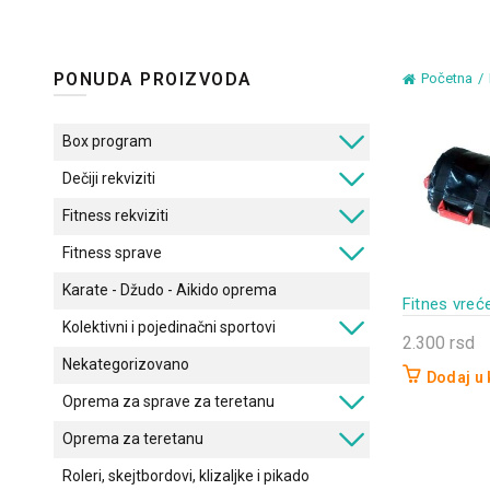
PONUDA PROIZVODA
Početna
Box program
Dečiji rekviziti
Fitness rekviziti
Fitness sprave
Karate - Džudo - Aikido oprema
Fitnes vreć
Kolektivni i pojedinačni sportovi
2.300
rsd
Nekategorizovano
Dodaj u
Oprema za sprave za teretanu
Oprema za teretanu
Roleri, skejtbordovi, klizaljke i pikado