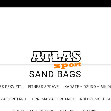
SAND BAGS
SS REKVIZITI
FITNESS SPRAVE
KARATE – DŽUDO – AIKI
 ZA TERETANU
OPREMA ZA TERETANU
ROLERI, SKEJTBO