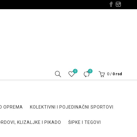
0
0
0
/
0
rsd
DO OPREMA
KOLEKTIVNI I POJEDINAČNI SPORTOVI
RDOVI, KLIZALJKE I PIKADO
ŠIPKE I TEGOVI