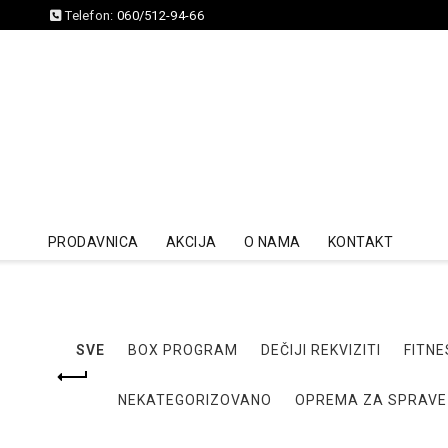
Telefon:
060/512-94-66
PRODAVNICA
AKCIJA
O NAMA
KONTAKT
SVE
BOX PROGRAM
DEČIJI REKVIZITI
FITNE
NEKATEGORIZOVANO
OPREMA ZA SPRAVE