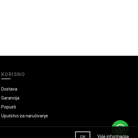
KORISNO
Dostava
Garancija
Popusti
Uputstvo za naručivanje
Više informacija
OK