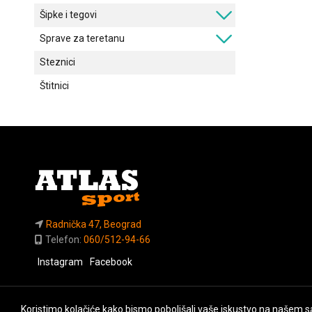
Šipke i tegovi
Sprave za teretanu
Steznici
Štitnici
Radnička 47, Beograd
Telefon:
060/512-94-66
Instagram
Facebook
Koristimo kolačiće kako bismo poboljšali vaše iskustvo na našem sa