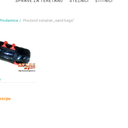
SPRAVE ZA TERETANU
STEZNICI
ŠTITNICI
Prodavnica
Proizvod označen „sand bags“
e
 korpu