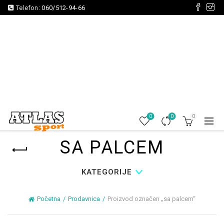
Telefon:
060/512-94-66
0
0
0
SA PALCEM
KATEGORIJE
Početna
Prodavnica
Proizvod označen „sa palcem“