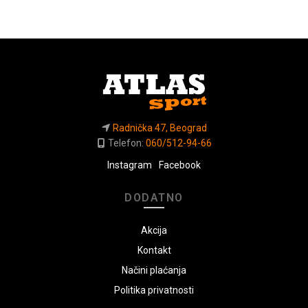
proizvod
ima
više
varijanti.
Opcije
mogu
biti
izabrane
Radnička 47, Beograd
na
Telefon:
060/512-94-66
stranici
proizvoda.
Instagram
Facebook
DODATNO
Akcija
Kontakt
Načini plaćanja
Politika privatnosti