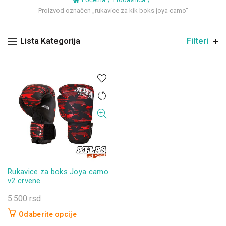
Proizvod označen „rukavice za kik boks joya camo“
Lista Kategorija
Filteri
Rukavice za boks Joya camo
v2 crvene
5.500
rsd
Odaberite opcije
Ovaj