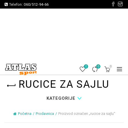
Telefon:
060/512-94-66
0
0
0
RUCICE ZA SAJLU
KATEGORIJE
Početna
Prodavnica
Proizvod označen „rucice za sajlu“