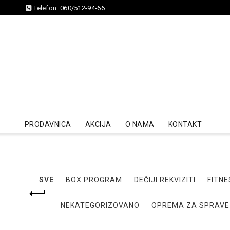
Telefon:
060/512-94-66
PRODAVNICA
AKCIJA
O NAMA
KONTAKT
SVE
BOX PROGRAM
DEČIJI REKVIZITI
FITNE
NEKATEGORIZOVANO
OPREMA ZA SPRAVE