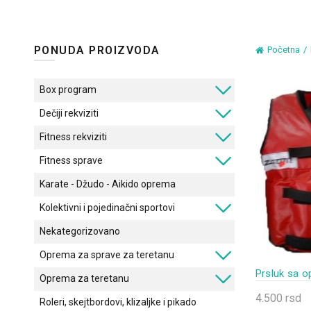
PONUDA PROIZVODA
Početna
Box program
Dečiji rekviziti
Fitness rekviziti
Fitness sprave
Karate - Džudo - Aikido oprema
Kolektivni i pojedinačni sportovi
Nekategorizovano
Oprema za sprave za teretanu
Prsluk sa 
Oprema za teretanu
4.500
rsd
Roleri, skejtbordovi, klizaljke i pikado