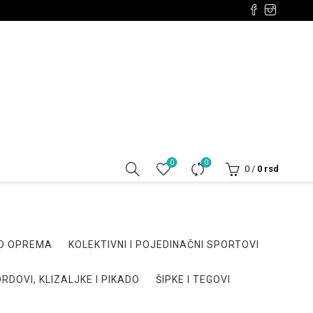
0
0
0
/
0
rsd
DO OPREMA
KOLEKTIVNI I POJEDINAČNI SPORTOVI
RDOVI, KLIZALJKE I PIKADO
ŠIPKE I TEGOVI