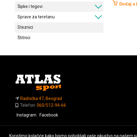
Dodaj u
Šipke i tegovi
Sprave za teretanu
Steznici
Štitnici
Radnička 47, Beograd
Telefon:
060/512-94-66
Instagram
Facebook
Koristimo kolačiće kako bismo poboljšali vaše iskustvo na našem sa