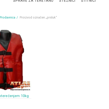
SPRAVE ZA TERETANU
STEZNICI
ŠTITNICI
Prodavnica
Proizvod označen „prsluk“
opterećenjem 10kg