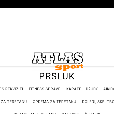
PRSLUK
SS REKVIZITI
FITNESS SPRAVE
KARATE – DŽUDO – AIKI
 ZA TERETANU
OPREMA ZA TERETANU
ROLERI, SKEJTBO