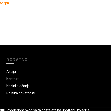
 korpu
DODATNO
Akcija
Kontakt
Načini plaćanja
Politika privatnosti
jtu. Pregledom ovog sajta pristajete na upotrebu kolačića.