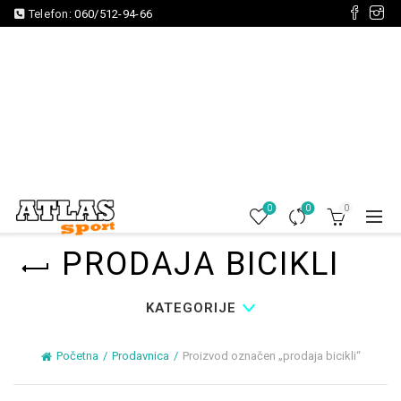
Telefon:
060/512-94-66
0
0
0
PRODAJA BICIKLI
KATEGORIJE
Početna
Prodavnica
Proizvod označen „prodaja bicikli“