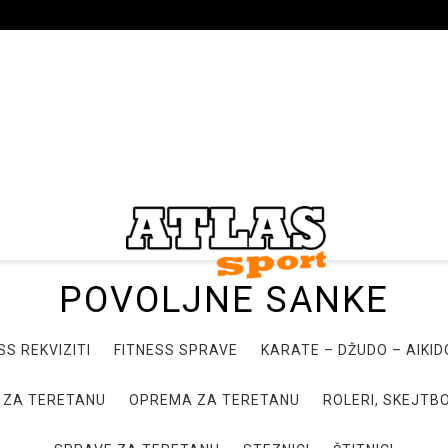
POVOLJNE SANKE
SS REKVIZITI
FITNESS SPRAVE
KARATE – DŽUDO – AIKI
 ZA TERETANU
OPREMA ZA TERETANU
ROLERI, SKEJTBO