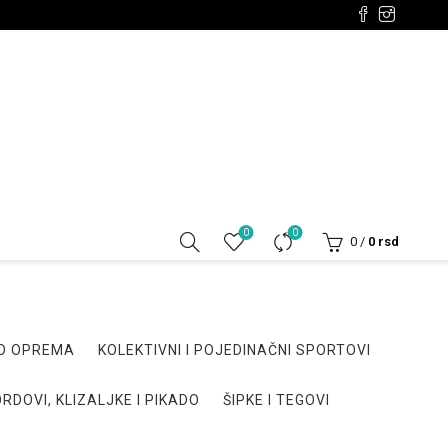
0
0
0
/
0
rsd
DO OPREMA
KOLEKTIVNI I POJEDINAČNI SPORTOVI
RDOVI, KLIZALJKE I PIKADO
ŠIPKE I TEGOVI