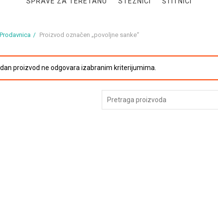
SPRAVE ZA TERETANU
STEZNICI
ŠTITNICI
Prodavnica
Proizvod označen „povoljne sanke“
edan proizvod ne odgovara izabranim kriterijumima.
Pretraga
za: