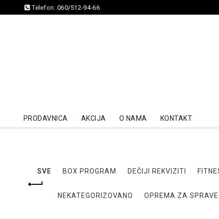
Telefon:
060/512-94-66
PRODAVNICA
AKCIJA
O NAMA
KONTAKT
SVE
BOX PROGRAM
DEČIJI REKVIZITI
FITNE
NEKATEGORIZOVANO
OPREMA ZA SPRAVE