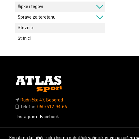
Šipke i tegovi
Sprave za teretanu
Steznici
Štitnici
Radnička 47, Beograd
Telefon:
060/512-94-66
Instagram
Facebook
Koristimo kolačiće kako bismo poboljšali vaše iskustvo na našem sa