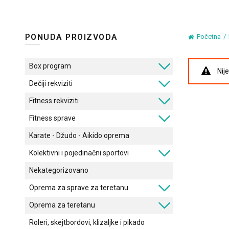
PONUDA PROIZVODA
Početna
Box program
Nij
Dečiji rekviziti
Fitness rekviziti
Fitness sprave
Karate - Džudo - Aikido oprema
Kolektivni i pojedinačni sportovi
Nekategorizovano
Oprema za sprave za teretanu
Oprema za teretanu
Roleri, skejtbordovi, klizaljke i pikado