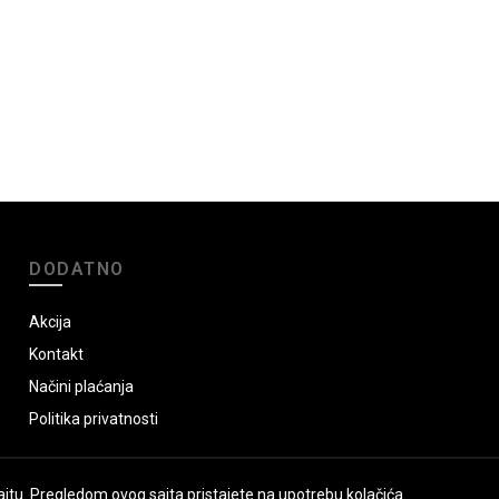
DODATNO
Akcija
Kontakt
Načini plaćanja
Politika privatnosti
jtu. Pregledom ovog sajta pristajete na upotrebu kolačića.