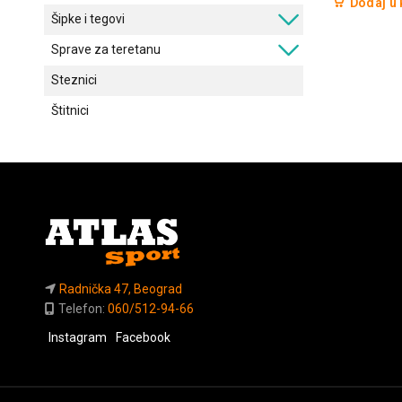
Dodaj u
Šipke i tegovi
Sprave za teretanu
Steznici
Štitnici
Radnička 47, Beograd
Telefon:
060/512-94-66
Instagram
Facebook