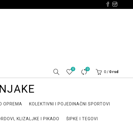
0
0
0
/
0
rsd
ŠNJAKE
DO OPREMA
KOLEKTIVNI I POJEDINAČNI SPORTOVI
RDOVI, KLIZALJKE I PIKADO
ŠIPKE I TEGOVI