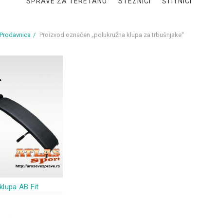
SPRAVE ZA TERETANU
STEZNICI
ŠTITNICI
Prodavnica
Proizvod označen „polukružna klupa za trbušnjake“
klupa AB Fit