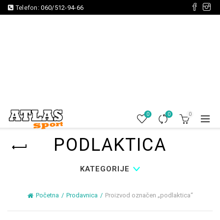
Telefon:
060/512-94-66
0
0
0
PODLAKTICA
KATEGORIJE
Početna
Prodavnica
Proizvod označen „podlaktica“