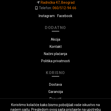
Radnička 47, Beograd
Telefon:
060/512-94-66
Instagram
Facebook
DODATNO
Akcija
Kontakt
Načini plaćanja
Politika privatnosti
KORISNO
Dostava
Garancija
Popusti
Koristimo kolačiće kako bismo poboljšali vaše iskustvo na
Uputstvo za naručivanje
našem sajtu. Pregledom ovog sajta pristajete na upotrebu