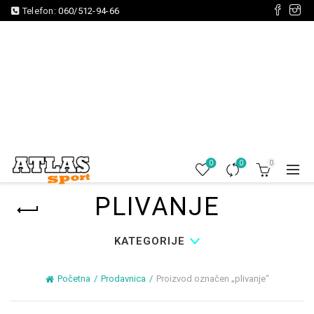
Telefon:
060/512-94-66
0
0
0
PLIVANJE
KATEGORIJE
Početna
Prodavnica
Proizvod označen „plivanje“