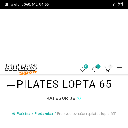
Telefon:
060/512-94-66
0
0
0
PILATES LOPTA 65
KATEGORIJE
Početna
Prodavnica
Proizvod označen „pilates lopta 65“